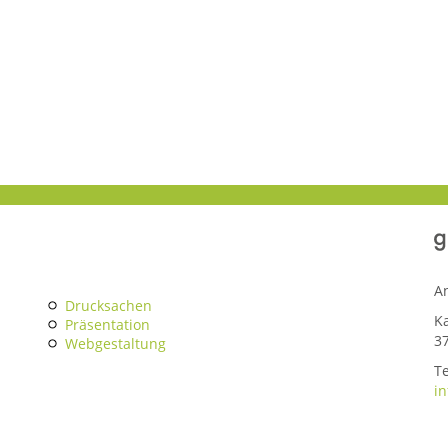
A
Drucksachen
K
Präsentation
3
Webgestaltung
Te
i