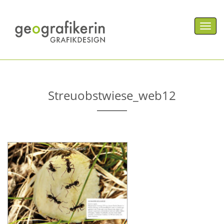
Men
Streuobstwiese_web12