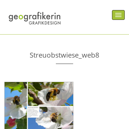
Men
Streuobstwiese_web8